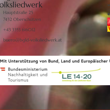
olksliedwerk
Hauptstraße 25
7432 Oberschützen
+43 3353 616012
buero@bgld-volksliedwerk.at