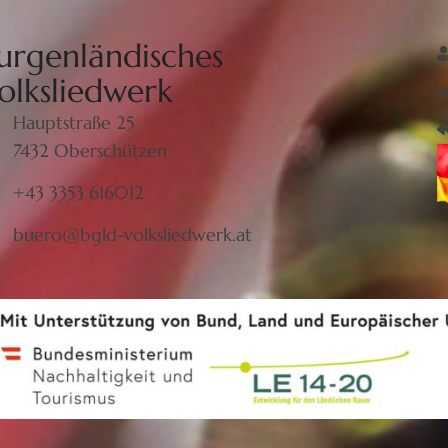
urgenländisches
olksliedwerk
Hauptstraße 25
7432 Oberschützen
+43 3353 616012
buero@bgld-volksliedwerk.at