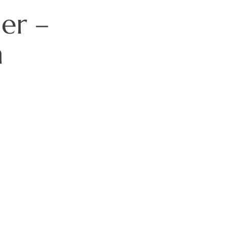
er –
h