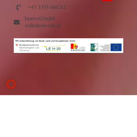
+43 3353 616012
buero@bgld-
volksliedwerk.at