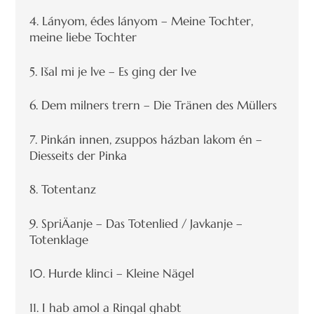
4. Lányom, édes lányom – Meine Tochter,
meine liebe Tochter
5. Išal mi je lve – Es ging der Ive
6. Dem milners trern – Die Tränen des Müllers
7. Pinkán innen, zsuppos házban lakom én –
Diesseits der Pinka
8. Totentanz
9. SpriÄanje – Das Totenlied / Javkanje –
Totenklage
10. Hurde klinci – Kleine Nägel
11. I hab amol a Ringal ghabt