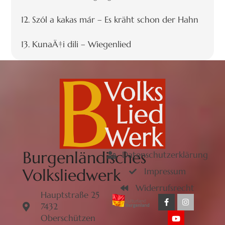
12. Szól a kakas már – Es kräht schon der Hahn
13. KunaÄ‡i dili – Wiegenlied
Burgenländisches
Datenschutzerklärung
Volksliedwerk
Impressum
Widerrufsrecht
Hauptstraße 25
7432
Oberschützen