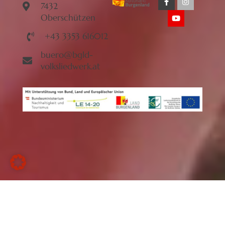
7432
Oberschützen
+43 3353 616012
buero@bgld-
volksliedwerk.at