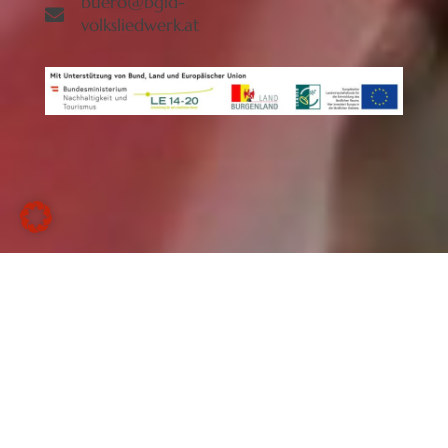
buero@bgld-
volksliedwerk.at