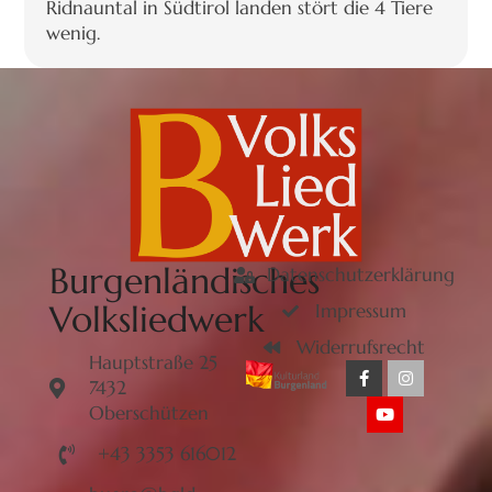
Ridnauntal in Südtirol landen stört die 4 Tiere
wenig.
Burgenländisches
Datenschutzerklärung
Volksliedwerk
Impressum
Widerrufsrecht
Hauptstraße 25
7432
Oberschützen
+43 3353 616012