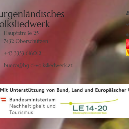
urgenländisches
olksliedwerk
Hauptstraße 25
7432 Oberschützen
+43 3353 616012
buero@bgld-volksliedwerk.at