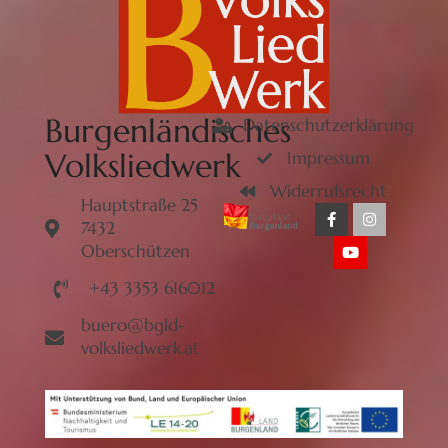
Burgenländisches
Datenschutzerklärung
Volksliedwerk
Impressum
Widerrufsrecht
Hauptstraße 25
7432
Oberschützen
+43 3353 616012
buero@bgld-
volksliedwerk.at