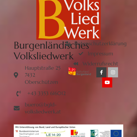
Burgenländisches
Datenschutzerklärung
Volksliedwerk
Impressum
Widerrufsrecht
Hauptstraße 25
7432
Oberschützen
+43 3353 616012
buero@bgld-
volksliedwerk.at