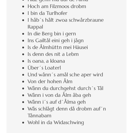
Hoch am Filzmoos drobm
I bin da Turlhofer
I håb´s hålt zwoa schwårzbraune
Rappal
In die Berg bin i gern
Ins Gailtål eini geh i jågn
Is de Ålmhüttn mei Häusei
Is denn des nit a Lebm
Is oana, a kloana
Über´s Loaterl
Und wånn´s amål sche aper wird
Von der hohen Ålm
Wånn du durchgehst durch´s Tål
Wånn i von da Ålm åba geh
Wånn i´s auf d´Ålma geh
Wås schlågt denn då drobm auf´n
Tånnabam
Wohl in da Widaschwing