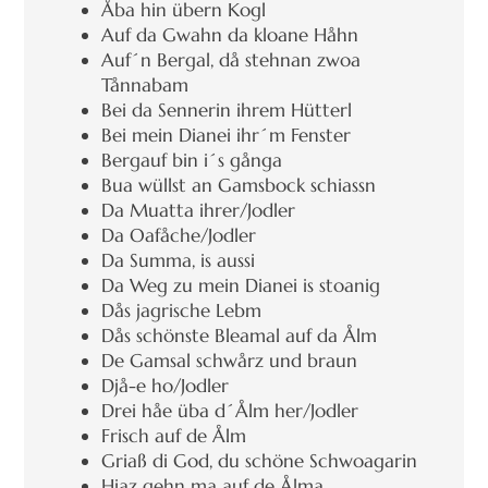
Åba hin übern Kogl
Auf da Gwahn da kloane Håhn
Auf´n Bergal, då stehnan zwoa
Tånnabam
Bei da Sennerin ihrem Hütterl
Bei mein Dianei ihr´m Fenster
Bergauf bin i´s gånga
Bua wüllst an Gamsbock schiassn
Da Muatta ihrer/Jodler
Da Oafåche/Jodler
Da Summa, is aussi
Da Weg zu mein Dianei is stoanig
Dås jagrische Lebm
Dås schönste Bleamal auf da Ålm
De Gamsal schwårz und braun
Djå-e ho/Jodler
Drei håe üba d´Ålm her/Jodler
Frisch auf de Ålm
Griaß di God, du schöne Schwoagarin
Hiaz gehn ma auf de Ålma