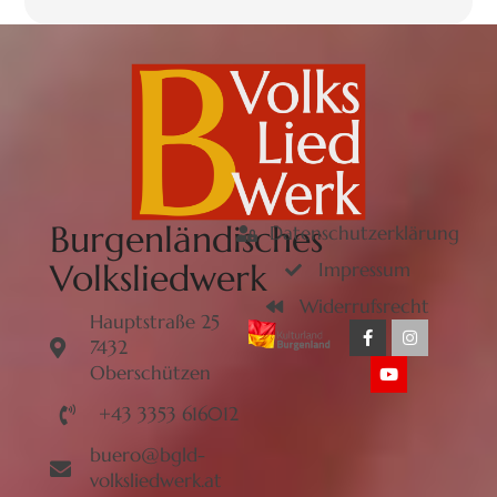
Burgenländisches
Datenschutzerklärung
Volksliedwerk
Impressum
Widerrufsrecht
Hauptstraße 25
7432
Oberschützen
+43 3353 616012
buero@bgld-
volksliedwerk.at