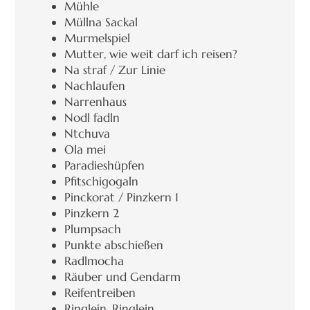
Mühle
Müllna Sackal
Murmelspiel
Mutter, wie weit darf ich reisen?
Na straf / Zur Linie
Nachlaufen
Narrenhaus
Nodl fadln
Ntchuva
Ola mei
Paradieshüpfen
Pfitschigogaln
Pinckorat / Pinzkern 1
Pinzkern 2
Plumpsach
Punkte abschießen
Radlmocha
Räuber und Gendarm
Reifentreiben
Ringlein, Ringlein