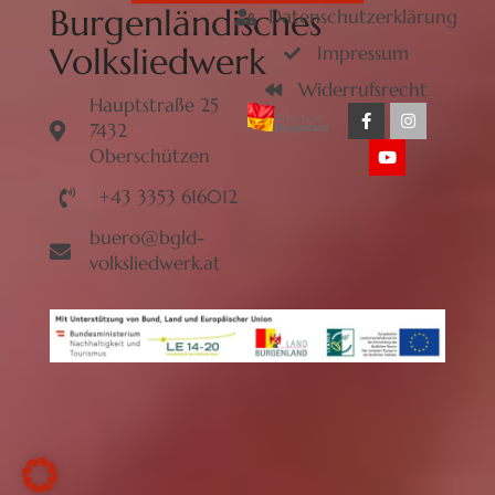
Burgenländisches
Datenschutzerklärung
Volksliedwerk
Impressum
Widerrufsrecht
Hauptstraße 25
7432
Oberschützen
+43 3353 616012
buero@bgld-
volksliedwerk.at