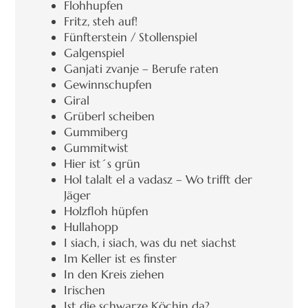
Flohhupfen
Fritz, steh auf!
Fünfterstein / Stollenspiel
Galgenspiel
Ganjati zvanje – Berufe raten
Gewinnschupfen
Giral
Grüberl scheiben
Gummiberg
Gummitwist
Hier ist´s grün
Hol talalt el a vadasz – Wo trifft der
Jäger
Holzfloh hüpfen
Hullahopp
I siach, i siach, was du net siachst
Im Keller ist es finster
In den Kreis ziehen
Irischen
Ist die schwarze Köchin da?