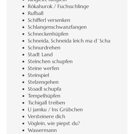
Rókahurok / Fuchsschlinge
Rufball
Schifferl versenken
Schlangenschwanzfangen
Schneckenhüpfen
Schneida, Schneida leich ma d`Scha
Schnurdrehen
Stadt Land
Steinchen schupfen
Steine werfen
Steinspiel
Stelzengehen
Stoadl schupfa
Tempelhüpfen
Tschigall treiben
U jamku / Ins Grübchen
Versteinere dich
Vöglein, wie piepst du?
Wassermann