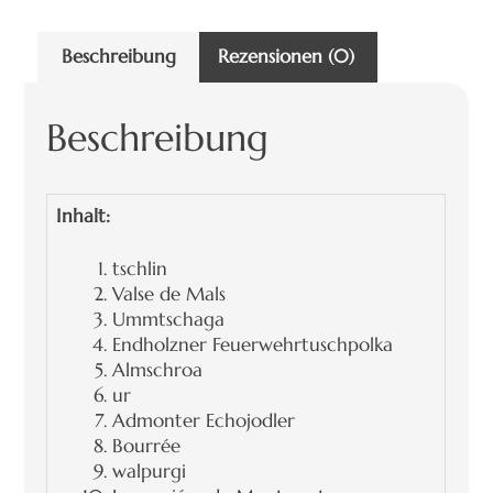
Beschreibung
Rezensionen (0)
Beschreibung
Inhalt:
tschlin
Valse de Mals
Ummtschaga
Endholzner Feuerwehrtuschpolka
Almschroa
ur
Admonter Echojodler
Bourrée
walpurgi