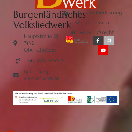
Burgenländisches
Datenschutzerklärung
Volksliedwerk
Impressum
Widerrufsrecht
Hauptstraße 25
7432
Oberschützen
+43 3353 616012
buero@bgld-
volksliedwerk.at