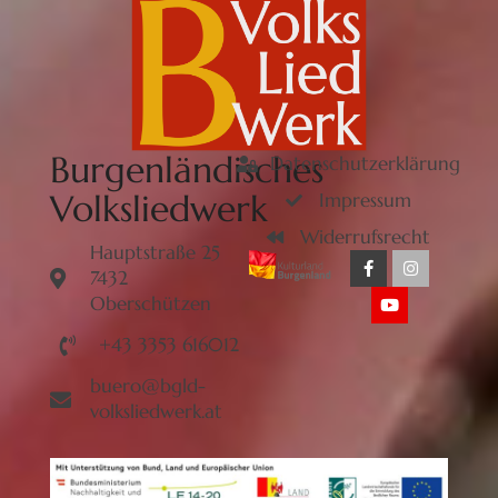
Burgenländisches
Datenschutzerklärung
Volksliedwerk
Impressum
Widerrufsrecht
Hauptstraße 25
7432
Oberschützen
+43 3353 616012
buero@bgld-
volksliedwerk.at