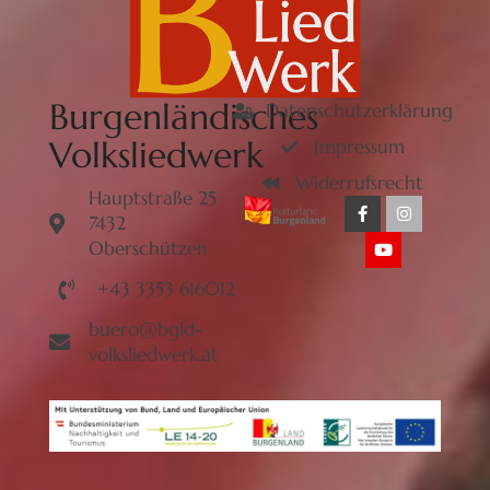
Burgenländisches
Datenschutzerklärung
Volksliedwerk
Impressum
Widerrufsrecht
Hauptstraße 25
7432
Oberschützen
+43 3353 616012
buero@bgld-
volksliedwerk.at