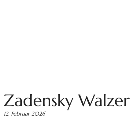
Zadensky Walzer
12. Februar 2026