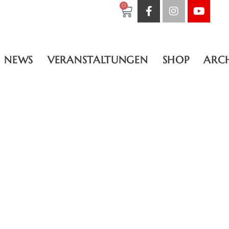
0
NEWS
VERANSTALTUNGEN
SHOP
ARC