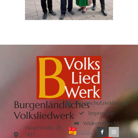
Burgenländisches
Datenschutzerklärung
Volksliedwerk
Impressum
Widerrufsrecht
Hauptstraße 25
7432