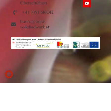
Oberschützen
+43 3353 616012
buero@bgld-
volksliedwerk.at