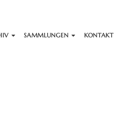
HIV
SAMMLUNGEN
KONTAKT