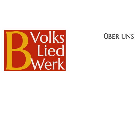
ÜBER UNS