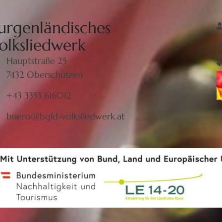
urgenländisches
olksliedwerk
Hauptstraße 25
7432 Oberschützen
+43 3353 616012
buero@bgld-volksliedwerk.at