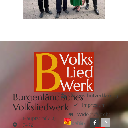
Burgenländisches
Datenschutzerklärung
Volksliedwerk
Impressum
Widerrufsrecht
Hauptstraße 25
7432