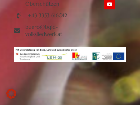
Oberschützen
+43 3353 616012
buero@bgld-
volksliedwerk.at