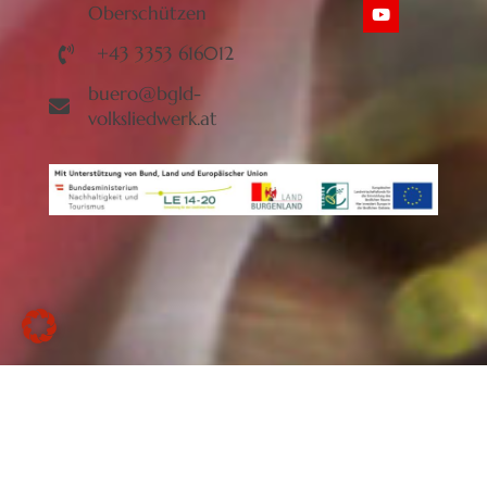
Oberschützen
+43 3353 616012
buero@bgld-
volksliedwerk.at