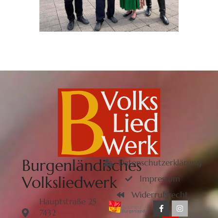
Burgenländisches
Datenschutzerklärung
Volksliedwerk
Impressum
Widerrufsrecht
Hauptstraße 25
7432