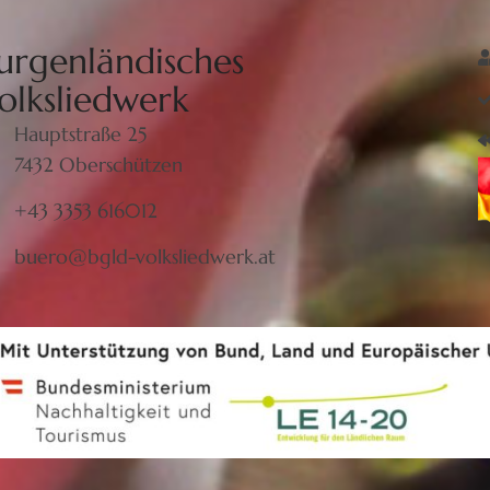
urgenländisches
olksliedwerk
Hauptstraße 25
7432 Oberschützen
+43 3353 616012
buero@bgld-volksliedwerk.at