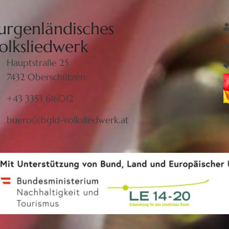
urgenländisches
olksliedwerk
Hauptstraße 25
7432 Oberschützen
+43 3353 616012
buero@bgld-volksliedwerk.at