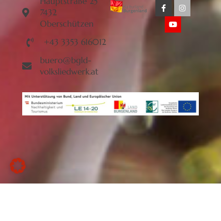
Hauptstraße 25
7432
Oberschützen
+43 3353 616012
buero@bgld-
volksliedwerk.at