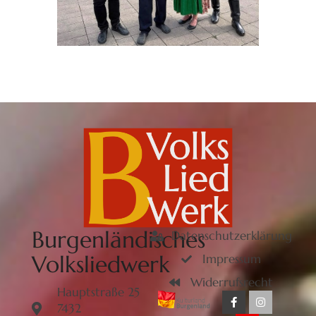
Burgenländisches
Datenschutzerklärung
Volksliedwerk
Impressum
Widerrufsrecht
Hauptstraße 25
7432