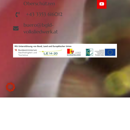
Oberschützen
+43 3353 616012
buero@bgld-
volksliedwerk.at