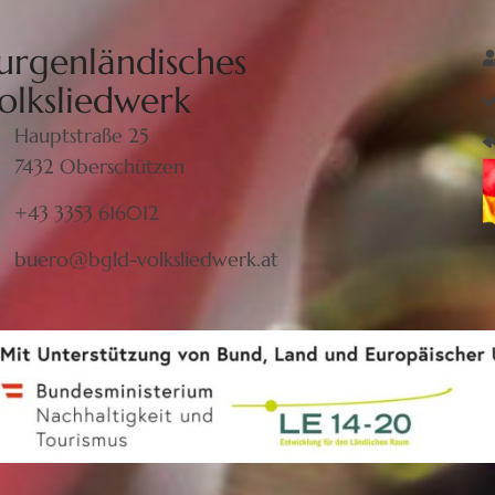
urgenländisches
olksliedwerk
Hauptstraße 25
7432 Oberschützen
+43 3353 616012
buero@bgld-volksliedwerk.at