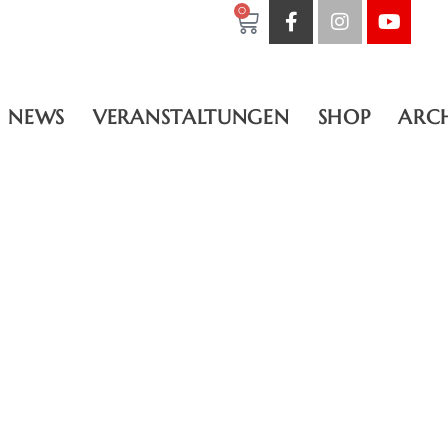
0
NEWS
VERANSTALTUNGEN
SHOP
ARC