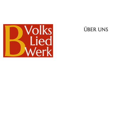
ÜBER UNS