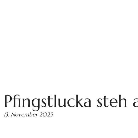
Pfingstlucka steh 
13. November 2025