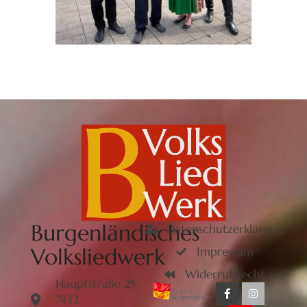
Burgenländisches
Datenschutzerklärung
Volksliedwerk
Impressum
Widerrufsrecht
Hauptstraße 25
7432