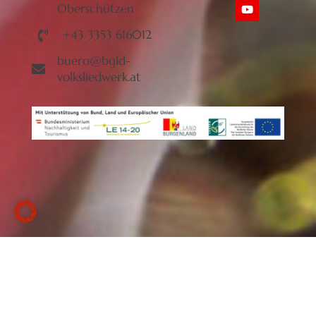
Oberschützen
+43 3353 616012
buero@bgld-
volksliedwerk.at