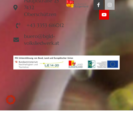
Hauptstraße 25
7432
Oberschützen
+43 3353 616012
buero@bgld-
volksliedwerk.at