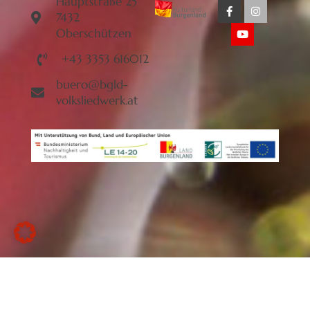
Hauptstraße 25
7432
Oberschützen
+43 3353 616012
buero@bgld-
volksliedwerk.at