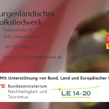
urgenländisches
olksliedwerk
Hauptstraße 25
7432 Oberschützen
+43 3353 616012
buero@bgld-volksliedwerk.at