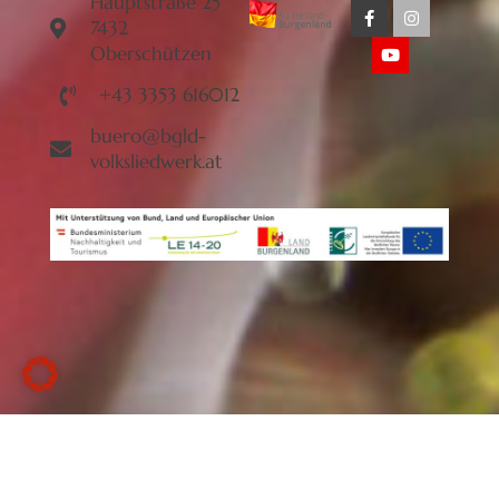
Hauptstraße 25
7432
Oberschützen
+43 3353 616012
buero@bgld-
volksliedwerk.at