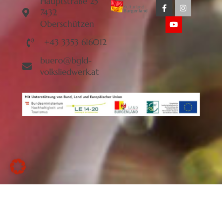
Hauptstraße 25
7432
Oberschützen
+43 3353 616012
buero@bgld-
volksliedwerk.at