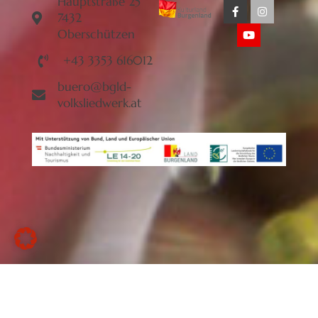
Hauptstraße 25
7432
Oberschützen
+43 3353 616012
buero@bgld-
volksliedwerk.at