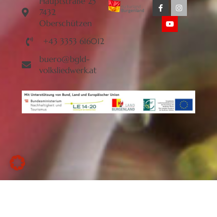
Hauptstraße 25
7432
Oberschützen
+43 3353 616012
buero@bgld-
volksliedwerk.at