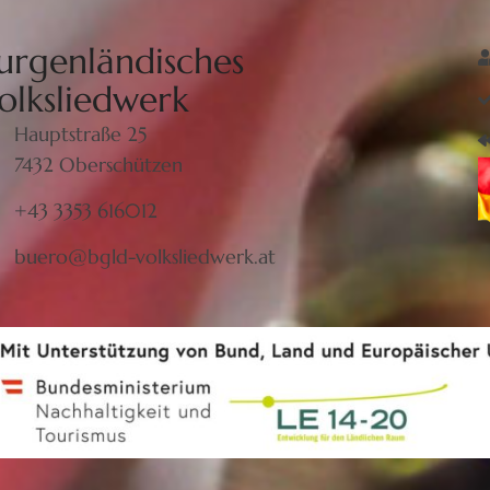
urgenländisches
olksliedwerk
Hauptstraße 25
7432 Oberschützen
+43 3353 616012
buero@bgld-volksliedwerk.at