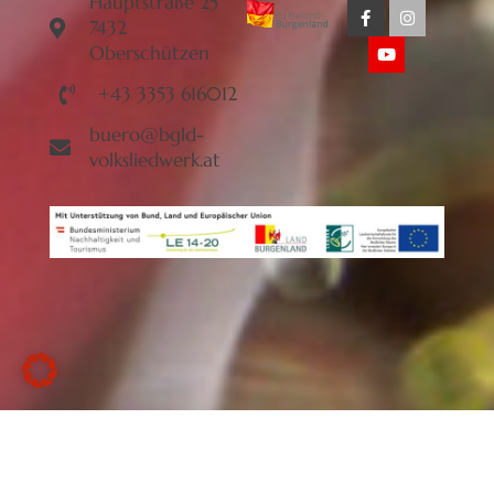
Hauptstraße 25
7432
Oberschützen
+43 3353 616012
buero@bgld-
volksliedwerk.at