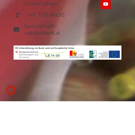
Oberschützen
+43 3353 616012
buero@bgld-
volksliedwerk.at