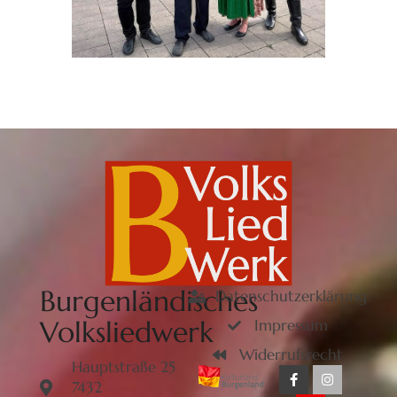
Burgenländisches
Datenschutzerklärung
Volksliedwerk
Impressum
Widerrufsrecht
Hauptstraße 25
7432