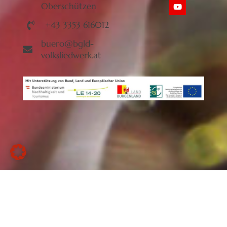
Oberschützen
+43 3353 616012
buero@bgld-
volksliedwerk.at