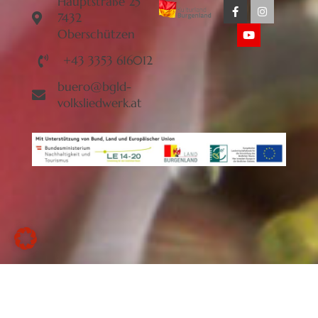
Hauptstraße 25
7432
Oberschützen
+43 3353 616012
buero@bgld-
volksliedwerk.at