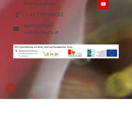
Oberschützen
+43 3353 616012
buero@bgld-
volksliedwerk.at