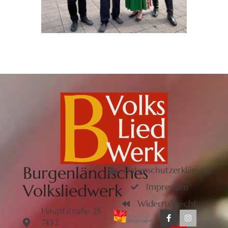
Burgenländisches
Datenschutzerklärung
Volksliedwerk
Impressum
Widerrufsrecht
Hauptstraße 25
7432