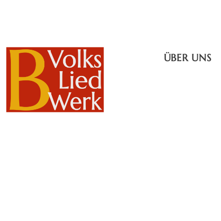
ÜBER UNS