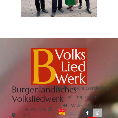
Burgenländisches
Datenschutzerklärung
Volksliedwerk
Impressum
Widerrufsrecht
Hauptstraße 25
7432