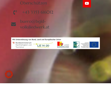
Oberschützen
+43 3353 616012
buero@bgld-
volksliedwerk.at