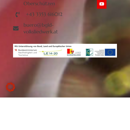
Oberschützen
+43 3353 616012
buero@bgld-
volksliedwerk.at