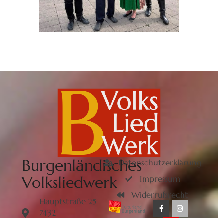
Burgenländisches
Datenschutzerklärung
Volksliedwerk
Impressum
Widerrufsrecht
Hauptstraße 25
7432