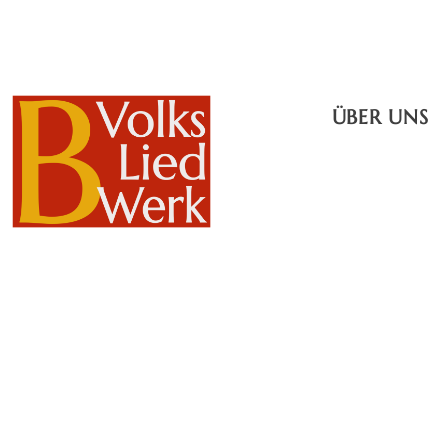
ÜBER UNS