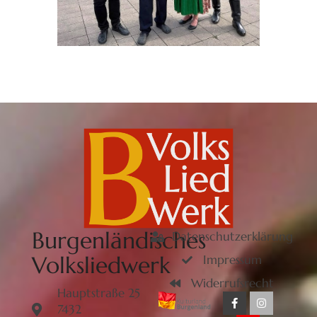
Burgenländisches
Datenschutzerklärung
Volksliedwerk
Impressum
Widerrufsrecht
Hauptstraße 25
7432