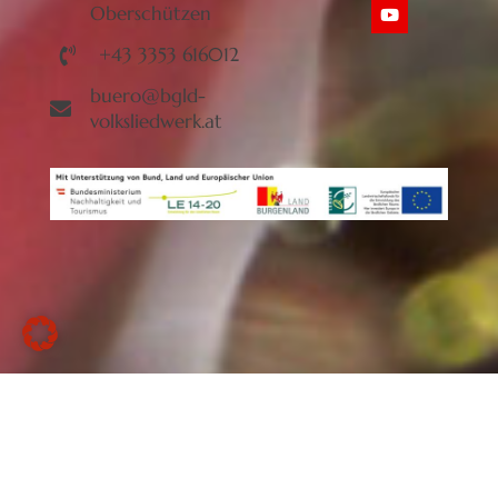
Oberschützen
+43 3353 616012
buero@bgld-
volksliedwerk.at