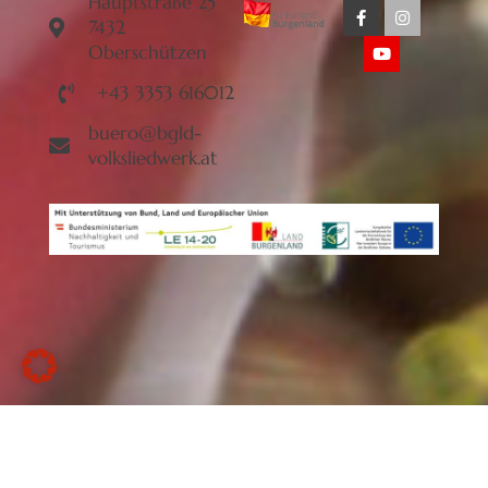
Hauptstraße 25
7432
Oberschützen
+43 3353 616012
buero@bgld-
volksliedwerk.at