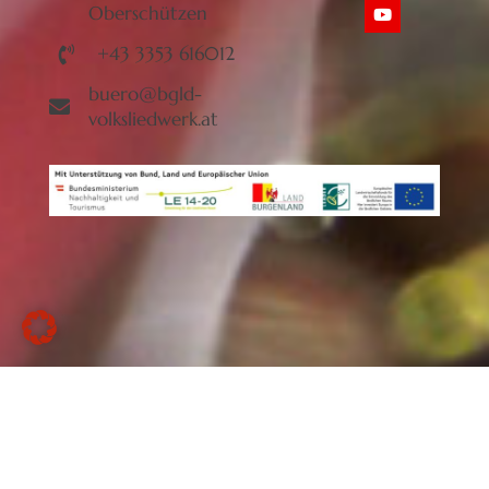
Oberschützen
+43 3353 616012
buero@bgld-
volksliedwerk.at