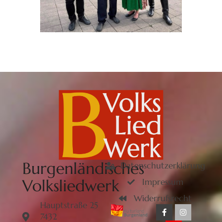
Burgenländisches
Datenschutzerklärung
Volksliedwerk
Impressum
Widerrufsrecht
Hauptstraße 25
7432