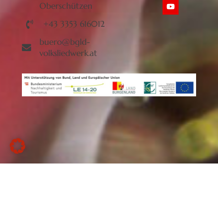
Oberschützen
+43 3353 616012
buero@bgld-
volksliedwerk.at