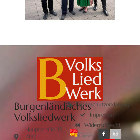
Burgenländisches
Datenschutzerklärung
Volksliedwerk
Impressum
Widerrufsrecht
Hauptstraße 25
7432