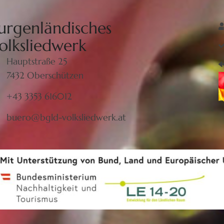
urgenländisches
olksliedwerk
Hauptstraße 25
7432 Oberschützen
+43 3353 616012
buero@bgld-volksliedwerk.at