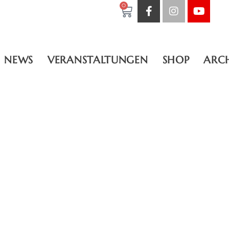
0
NEWS
VERANSTALTUNGEN
SHOP
ARC