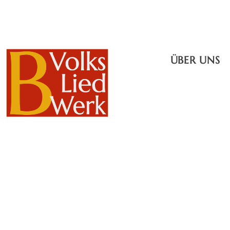
ÜBER UNS