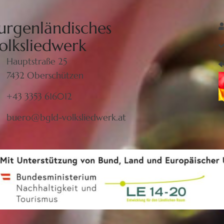
urgenländisches
olksliedwerk
Hauptstraße 25
7432 Oberschützen
+43 3353 616012
buero@bgld-volksliedwerk.at